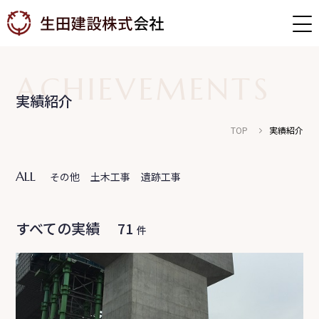
ACHIEVEMENTS
実績紹介
TOP
実績紹介
社員インタビュー
募集職種
ALL
その他
土木工事
遺跡工事
福利厚生・教育体制
募集要項
すべての実績
71
件