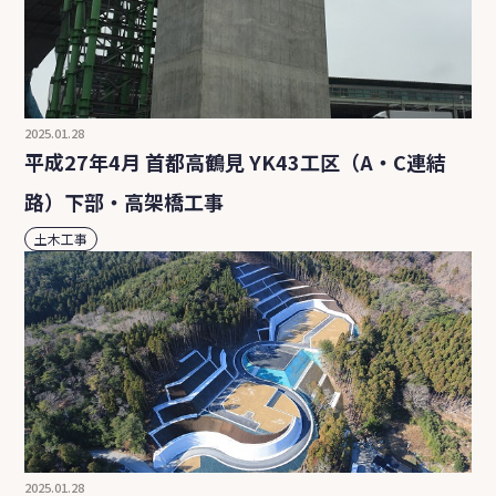
2025.01.28
平成27年4月 首都高鶴見 YK43工区（A・C連結
路）下部・高架橋工事
土木工事
2025.01.28