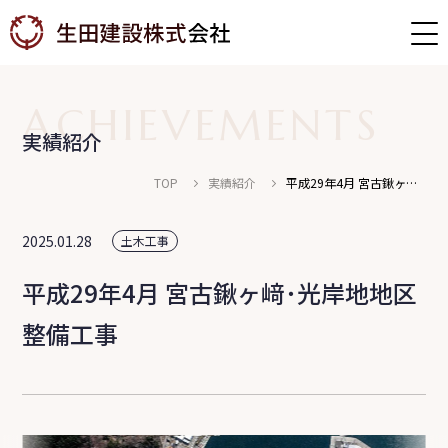
ACHIEVEMENTS
実績紹介
TOP
実績紹介
平成29年4月 宮古鍬ヶ﨑･
光岸地地区整備工事
社員インタビュー
募集職種
2025.01.28
土木工事
福利厚生・教育体制
募集要項
平成29年4月 宮古鍬ヶ﨑･光岸地地区
整備工事