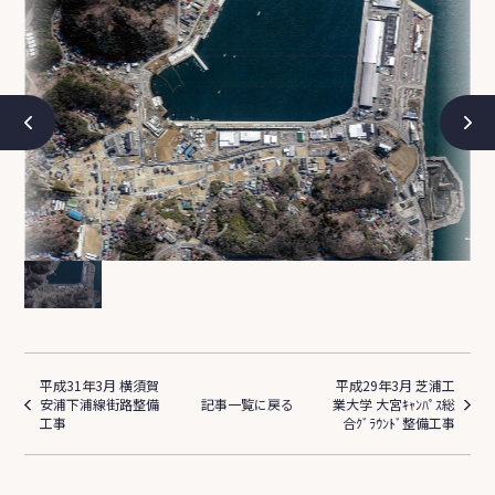
平成31年3月 横須賀
平成29年3月 芝浦工
安浦下浦線街路整備
記事一覧に戻る
業大学 大宮ｷｬﾝﾊﾟｽ総
工事
合ｸﾞﾗｳﾝﾄﾞ整備工事