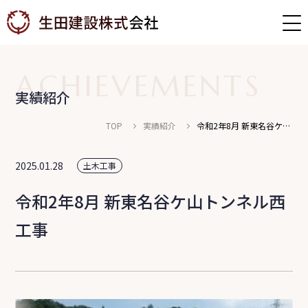
ACHIEVEMENTS
実績紹介
TOP
実績紹介
令和2年8月 新東名谷ケ山
トンネル西工事
社員インタビュー
募集職種
2025.01.28
土木工事
福利厚生・教育体制
募集要項
令和2年8月 新東名谷ケ山トンネル西
工事